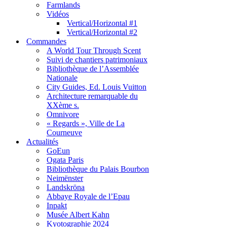
Farmlands
Vidéos
Vertical/Horizontal #1
Vertical/Horizontal #2
Commandes
A World Tour Through Scent
Suivi de chantiers patrimoniaux
Bibliothèque de l’Assemblée
Nationale
City Guides, Ed. Louis Vuitton
Architecture remarquable du
XXème s.
Omnivore
« Regards », Ville de La
Courneuve
Actualités
GoEun
Ogata Paris
Bibliothèque du Palais Bourbon
Neimënster
Landskröna
Abbaye Royale de l’Epau
Inpakt
Musée Albert Kahn
Kyotographie 2024