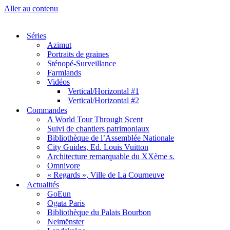
Aller au contenu
Séries
Azimut
Portraits de graines
Sténopé-Surveillance
Farmlands
Vidéos
Vertical/Horizontal #1
Vertical/Horizontal #2
Commandes
A World Tour Through Scent
Suivi de chantiers patrimoniaux
Bibliothèque de l’Assemblée Nationale
City Guides, Ed. Louis Vuitton
Architecture remarquable du XXème s.
Omnivore
« Regards », Ville de La Courneuve
Actualités
GoEun
Ogata Paris
Bibliothèque du Palais Bourbon
Neimënster