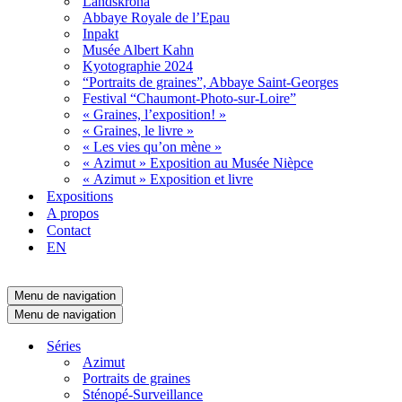
Landskröna
Abbaye Royale de l’Epau
Inpakt
Musée Albert Kahn
Kyotographie 2024
“Portraits de graines”, Abbaye Saint-Georges
Festival “Chaumont-Photo-sur-Loire”
« Graines, l’exposition! »
« Graines, le livre »
« Les vies qu’on mène »
« Azimut » Exposition au Musée Nièpce
« Azimut » Exposition et livre
Expositions
A propos
Contact
EN
Menu de navigation
Menu de navigation
Séries
Azimut
Portraits de graines
Sténopé-Surveillance