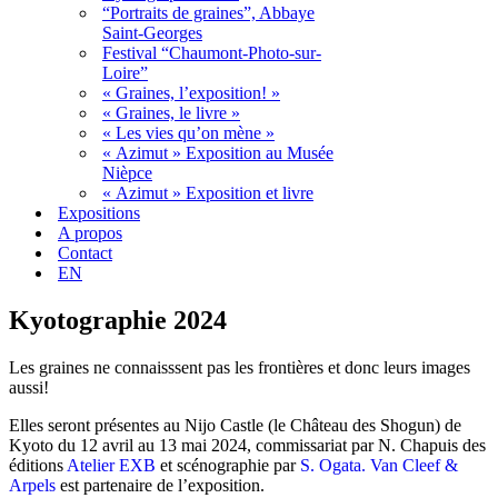
“Portraits de graines”, Abbaye
Saint-Georges
Festival “Chaumont-Photo-sur-
Loire”
« Graines, l’exposition! »
« Graines, le livre »
« Les vies qu’on mène »
« Azimut » Exposition au Musée
Nièpce
« Azimut » Exposition et livre
Expositions
A propos
Contact
EN
Kyotographie 2024
Les graines ne connaisssent pas les frontières et donc leurs images
aussi!
Elles seront présentes au Nijo Castle (le Château des Shogun) de
Kyoto du 12 avril au 13 mai 2024, commissariat par N. Chapuis des
éditions
Atelier EXB
et scénographie par
S. Ogata.
Van Cleef &
Arpels
est partenaire de l’exposition.