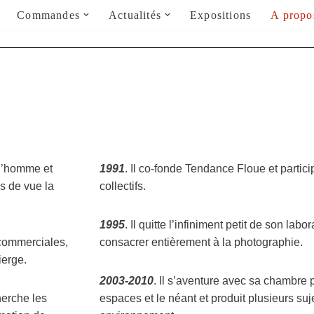
Commandes
Actualités
Expositions
A propo
 l’homme et
1991
. Il co-fonde Tendance Floue et partici
es de vue la
collectifs.
1995
. Il quitte l’infiniment petit de son lab
 commerciales,
consacrer entièrement à la photographie.
ierge.
2003-2010
. Il s’aventure avec sa chambre
erche les
espaces et le néant et produit plusieurs su