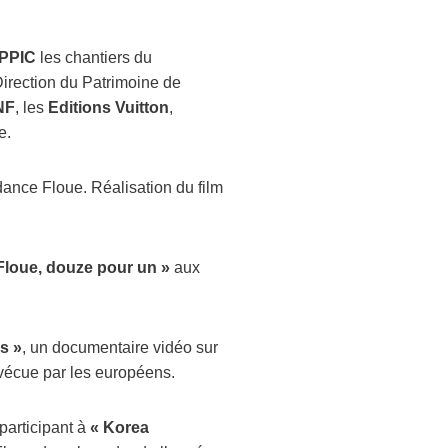
PPIC
les chantiers du
Direction du Patrimoine de
NF
, les
Editions Vuitton
,
e.
ance Floue. Réalisation du film
Floue, douze pour un »
aux
s »
, un documentaire vidéo sur
vécue par les européens.
t participant à
« Korea