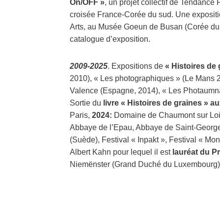
On/OFF »
, un projet collectif de Tendance
croisée France-Corée du sud. Une expositio
Arts, au Musée Goeun de Busan (Corée du s
catalogue d’exposition.
2009-2025
. Expositions de
« Histoires de 
2010), « Les photographiques » (Le Mans 2
Valence (Espagne, 2014), « Les Photaumna
Sortie du
livre « Histoires de graines » a
Paris,
2024:
Domaine de Chaumont sur Loir
Abbaye de l’Epau, Abbaye de Saint-George
(Suède), Festival « Inpakt », Festival « 
Albert Kahn pour lequel il est
lauréat du P
Niemënster (Grand Duché du Luxembourg)