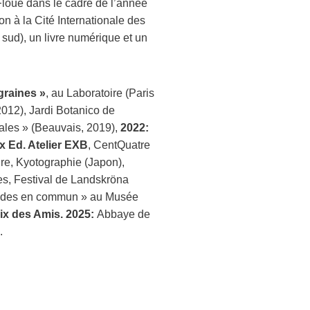
 Floue dans le cadre de l’année
n à la Cité Internationale des
ud), un livre numérique et un
graines »
, au Laboratoire (Paris
012), Jardi Botanico de
les » (Beauvais, 2019),
2022:
ux Ed. Atelier EXB
, CentQuatre
e, Kyotographie (Japon),
s, Festival de Landskröna
Mondes en commun » au Musée
rix des Amis.
2025:
Abbaye de
.