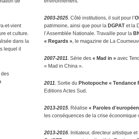
rmation de
environnement.
2003-2025
. Côté institutions, il suit pour l’
O
a-et-vient
patrimoine, ainsi que pour la
DGPAT
et la 
re et culture.
l’Assemblée Nationale. Travaille pour la
B
alisée dans la
« Regards »
, le magazine de La Courneuv
 lequel il
2007-2011
. Série des
« Mad in »
avec Tend
« Mad in China ».
, des
a
2011
. Sortie du
Photopoche
« Tendance 
Editions Actes Sud.
2013-2015
. Réalise
« Paroles d’européen
les conséquences de la crise économique 
2013-2016
. Initiateur, directeur artistique e