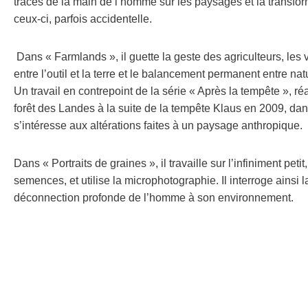
traces de la main de l’homme sur les paysages et la transfo
ceux-ci, parfois accidentelle.
Dans « Farmlands », il guette la geste des agriculteurs, les v
entre l’outil et la terre et le balancement permanent entre natu
Un travail en contrepoint de la série « Après la tempête », ré
forêt des Landes à la suite de la tempête Klaus en 2009, dans
s’intéresse aux altérations faites à un paysage anthropique.
Dans « Portraits de graines », il travaille sur l’infiniment petit
semences, et utilise la microphotographie. Il interroge ainsi l
déconnection profonde de l’homme à son environnement.